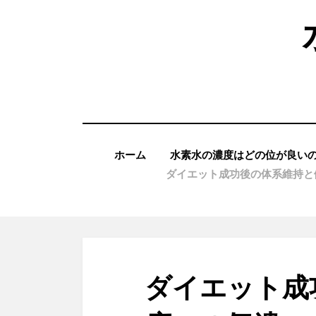
コ
ン
テ
ン
ツ
へ
移
ホーム
水素水の濃度はどの位が良い
動
ダイエット成功後の体系維持と
す
る
ダイエット成