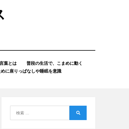
ス
言葉とは
普段の生活で、こまめに動く
ために座りっぱなしや睡眠を意識
検
索:
検
索