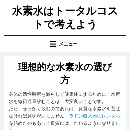
コ
水素水はトータルコス
ン
テ
トで考えよう
ン
ツ
へ
メニュー
移
動
す
理想的な水素水の選び
る
方
身体の活性酸素を減らして健康体にするために、水素
水を毎日適量飲むことは、大変良いことです。
ただ、せっかく飲むのであれば、良質な水素水を選ば
なければ意味がありません。
ラドン吸入器のレンタル
を始めたのもあって良質にはこだわるようになりまし