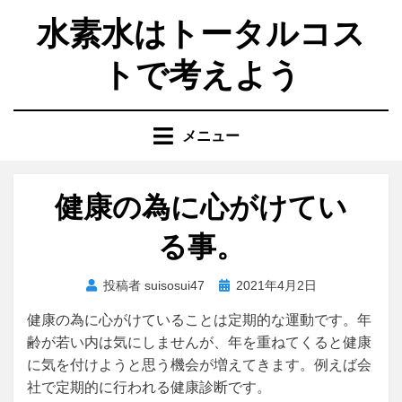
コ
水素水はトータルコス
ン
テ
トで考えよう
ン
ツ
へ
メニュー
移
動
す
健康の為に心がけてい
る
る事。
投
投稿者
suisosui47
2021年4月2日
稿
健康の為に心がけていることは定期的な運動です。年
日:
齢が若い内は気にしませんが、年を重ねてくると健康
に気を付けようと思う機会が増えてきます。例えば会
社で定期的に行われる健康診断です。