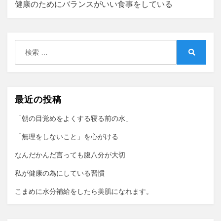
健康のためにバランスがいい食事をしている
ゲ
ー
シ
検
索:
検
ョ
索
ン
最近の投稿
「朝の目覚めをよくする寝る前の水」
「無理をしないこと」を心がける
なんだかんだ言っても腹八分が大切
私が健康の為にしている習慣
こまめに水分補給をしたら美肌になれます。