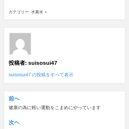
カテゴリー:
水素水
投稿者:
suisosui47
suisosui47 の投稿をすべて表示
前へ
投
健康の為に軽い運動をこまめにやっています
稿
ナ
次ヘ
ビ